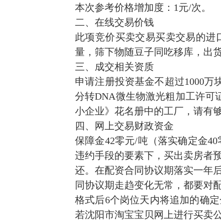
本次参考价格增加度：1元/次。
二、在线交易价钱
此项竞价买卖交易买卖交易的进
量，筛下物随豆子同吃移库，出
三、成交相关资质
申请注册投资基金不超过1000
分转DNA微生物激光粗加工许可
小企业》
花名册
中
的工厂，请有
四、网上交易财政资金
保障金42零元/吨（落实确定金
违约手段的要素下，买出卖房者
还。在配资合同协议期落实一年
同协议期走趋变化无常，都要对
格式后6个岗位天内将追加的确
若沈阳市淘宝宝贝网上进行买卖公