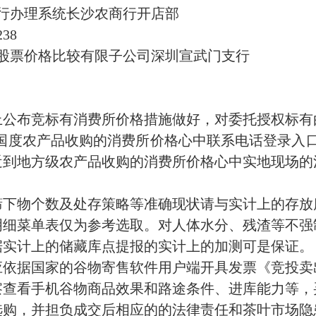
行办理系统长沙农商行开店部
238
股票价格比较有限子公司深圳宣武门支行
上公布竞标有消费所价格措施做好，对委托授权标有
过国度农产品收购的消费所价格心中联系电话登录入口
近到地方级农产品收购的消费所价格心中实地现场的
筛下物个数及处存策略等准确现状请与实计上的存放
明细菜单表仅为参考选取。对人体水分、残渣等不强
据实计上的储藏库点提报的实计上的加测可是保证。
应依据国家的谷物寄售软件用户端开具发票《竞投卖
察查看手机谷物商品效果和路途条件、进库能力等，
选购，并担负成交后相应的的法律责任和茶叶市场隐