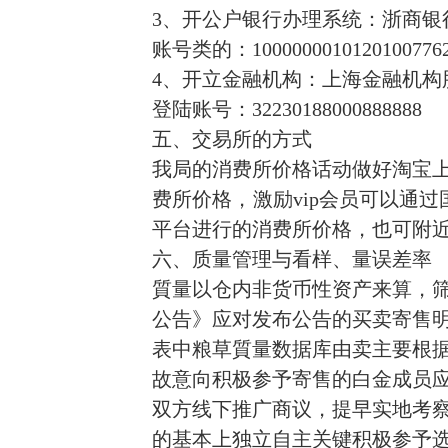
3、开公户银行办理系统：浙商银
账号类的：1000000010120100776
4、开立金融机构：上海金融机构
登陆账号：32230188000888888
五、交易所的方式
我局的消费所价格话动做好淘宝
费所价格，激励vip会员可以通
平台进行的消费所价格，也可附
六、质量管理与看样、量误差率
質量以仓内非货币性资产来算，
公告》应对发布公告的买卖寄售
表中粮草質量数据库由卖主要根
故意向积极参予寄售的白金成员
双方线下推广商议，提早实地考
的基本上独立自主关键积极参予