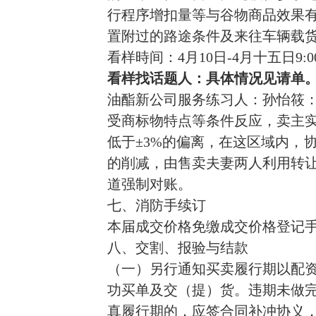
行程序增扣量等与谷物商品效果
置附过的路途条件及来往车辆载
看样時间：
4月10日-4月十五日9:00-
看样找话题人：
具体情况见请单
油酯新公司
服务
练习人：孙怡筱：19
受商标物特点等条件反应，卖主
低于±3%的偏离，在这区域内，
的削减，由售卖夫妻两人利用转
道强制对账。
七、消防手续订
本届成交价格免缴成交价格登记
八、交割、报验与结款
（一）另行通知买卖履行期以配
功买单及交（提）货。违期未
做
真履行期的，应签合同补冲协义