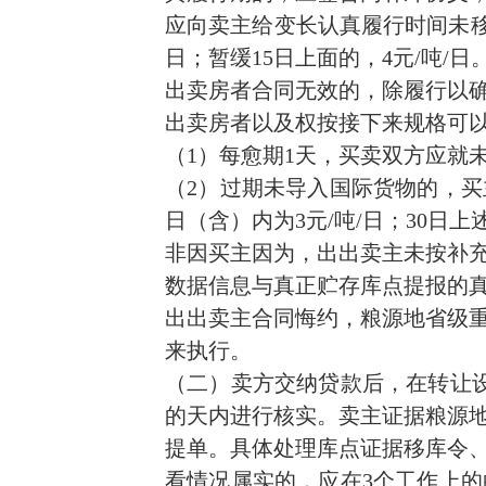
应向卖主给变长认真履行时间未移库
日；暂缓15日上面的，4元/吨/日
出卖房者合同无效的，除履行以
出卖房者以及权按接下来规格可
（1）每愈期1天，买卖双方应就
（2）过期未导入国际货物的，买
日（含）内为3元/吨/日；30日上述
非因买主因为，出出卖主未按补
数据信息与真正贮存库点提报的
出出卖主合同悔约，粮源地省级
来执行。
（二）卖方交纳贷款后，在转让
的天内进行核实。卖主证据粮源
提单。具体处理库点证据移库令
看情况属实的，应在3个工作上