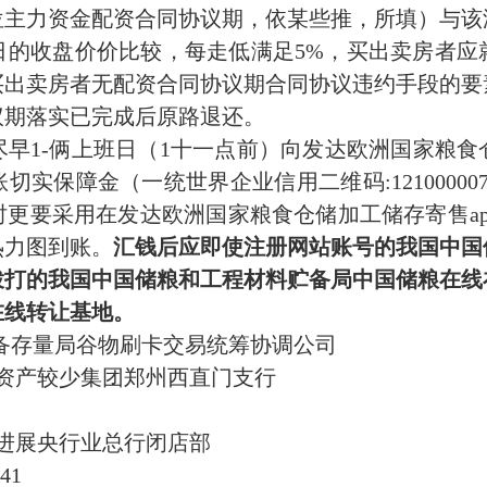
位主力资金配资合同协议期，依某些推，所填）与该
买日的收盘价价比较，每走低满足5%，买出卖房者
买出卖房者无配资合同协议期合同协议违约手段的要
议期落实已完成后原路退还。
早1-俩上班日（1十一点前）向发达欧洲国家粮
保障金（一统世界企业信用二维码:1210000071
更要采用在发达欧洲国家粮食仓储加工储存寄售ap
热力图到账。
汇钱后应即使注册网站账号的我国中国
拨打的我国中国储粮和工程材料贮备局中国储粮在线
在线转让基地。
备存量局谷物刷卡交易统筹协调公司
资产较少集团郑州西直门支行
进展央行业总行闭店部
41