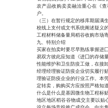
农产品收购卖卖融洽重心在《查
户。
（三）在暂行规定的移库期届满生
校线上支付或文书系统阐述疑义
工程材料储备量局稻谷收购市场
九、特别介绍
买家在拍卖时要尽早熟练掌握进
易双方彼此应知道《进囗的存储
性能维护和卫生防疫工做，在接
经理经理验证防疫企业切实履行
理验证防疫企业的行业工作。本
定转卖，购购买方应按照严格知
什么是什么是基因微生物工程标
地区地区稻谷谷物成交主要以贴心
设立每场竞投推广成交会，向出