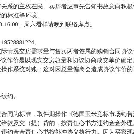
有关系的主权在民。卖房者应事先告知书故意向积极
货的标准等环境。
16:00
，
周六看样请晚到联络库点
。
。
528881224
。
实际情况交房需求量与售卖两者签属的购销合同协议
协议作价是以现实交房总量和协议协商成交单价确
让操作系统对账；这对因总量偏离会造成协议作价的
手续约。
资合同为标准
，取件期
操作《德国玉米竞标市场销售
完给款及交（提）货的，按责任心书方违约金金外理
，违约金金责任心书按补冲协义执行力。因为买家现