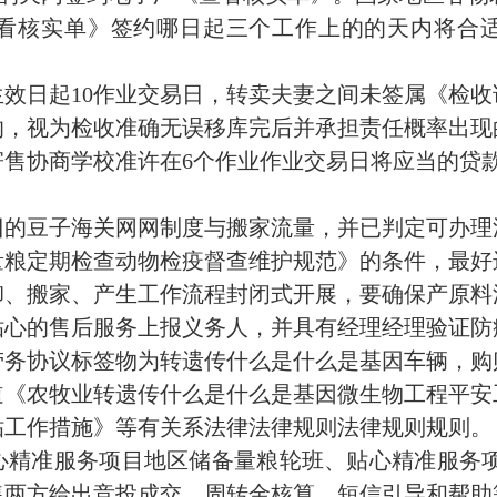
看核实单》签约哪日起三个工作上的的天内将合
效日起10作业交易日，转卖夫妻之间未签属《检
的，视为检收准确无误移库完后并承担责任概率出现
寄售协商学校准许在6个作业作业交易日将应当的贷
囗的豆子海关网网制度与搬家流量，并已判定可办理
量粮定期检查动物检疫督查维护规范》的条件，最好
卸、搬家、产生工作流程封闭式开展，要确保产原料
贴心的售后服务上报义务人，并具有经理经理验证防
劳务协议标签物为转遗传什么是什么是基因车辆，购
道《农牧业转遗传什么是什么是基因微生物工程平安
贴工作措施》等有关系法律法律规则法律规则规则。
精准服务项目地区储备量粮轮班、贴心精准服务项
售两方给出竞投成交、周转金核算、短信引导和帮助