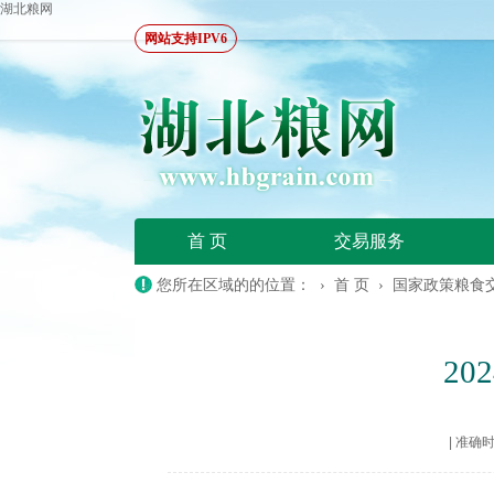
湖北粮网
网站支持IPV6
首 页
交易服务
您所在区域的的位置： ›
首 页
›
国家政策粮食
2
|
准确时间