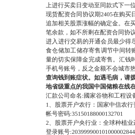
上进行买卖日变动至同款式下一
现货配资合同协议期2405在购
追加相关股票涨幅的确定金。在
笔余款，如不所剩在配资合同协
进入进行交易的开通会员最少得尽
食仓储加工储存寄售调节中间转账切实
量的切实保障金完成寄售。汇钱时
手机号账号，反之金额不会城市
查询钱到账症状。如遇毛病，请
地省级重点的我国中国储粮在线
汇款公司命名:國家谷物和工程设
1、股票开户农行：国家中信农行
帐号密码:35150188000132701
2、股票开户央行业：全球种植业
登录账号:203999900101000002844