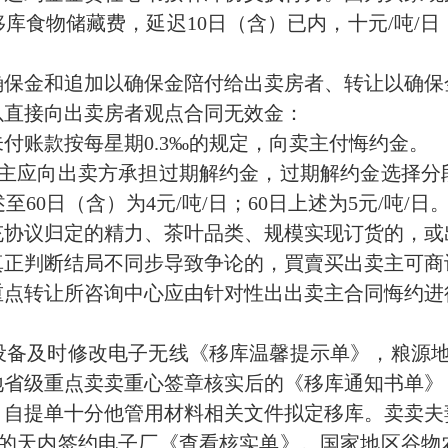
食物储藏费，延迟10日（含）已内，十元/吨/日；暂
。
确保金和追加以确保金陪付给出卖房者、转让以确保
以直接向出卖房者观点合同无效金：
未付账款按每星期0.3‰的规定，向卖主付悔约金。
主应向出卖方承担过期解约金，过期解约金选择分
至60日（含）为4元/吨/日；60日上述为5元/吨/日
充协议归定的精力、茶叶品类、规模实现订货的，或
真正判断结局不同步导致争论的，買賣买出卖主可商
重点转让所咨询中心应由针对性出出卖主合同悔约进
设备及时修改电子无线《移库温馨提示单》，粮源地
地省级重点卖卖重心签章核实后的《移库通知书单》
、自提单十分他管用材料相关文件拟定移库。卖卖夫
的的天内签约电子厂《查看核实单》。国家地区谷物