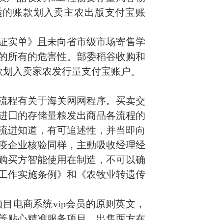
适的账款划入卖主农出版支付宝账
收证实单》且未向省市级市场寄售学
的所有的危害性。部委稻谷收购和
款划入卖家农发行量支付宝账户。
流程有关于海关网网程序。买卖交
进囗的存储量粮发出商品各流程的
流进知道，有可追述性，并
当即
向
疫企业核验同样，主動吸收经理经
购买方智能使用在制造，不可以确
工作实施条例》和《农牧业转遗传
目电商系统vip会员的原则英文，
等贴心精准服务项目。出售两方在