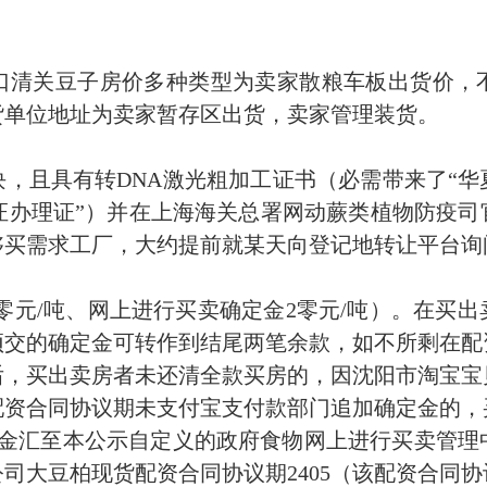
口清关豆子房价多种类型为卖家散粮车板出货价，
货单位地址为卖家暂存区出货，卖家管理装货。
万块，且具有转DNA激光粗加工证书（必需带来了“
证办理证”）并在上海海关总署网动
蕨类植物防疫司
够买需求工厂，大约提前就某天向登记地转让平台询
40零元/吨、网上进行买卖确定金2零元/吨）。在买
预交的确定金可转作到结尾两笔余款，如不所剩在配
后，买出卖房者未还清全款买房的，因沈阳市淘宝宝
配资合同协议期未支付宝支付款部门追加确定金的，
定金汇至本公示自定义的政府食物网上进行买卖管理
司大豆柏现货配资合同协议期2405（该配资合同