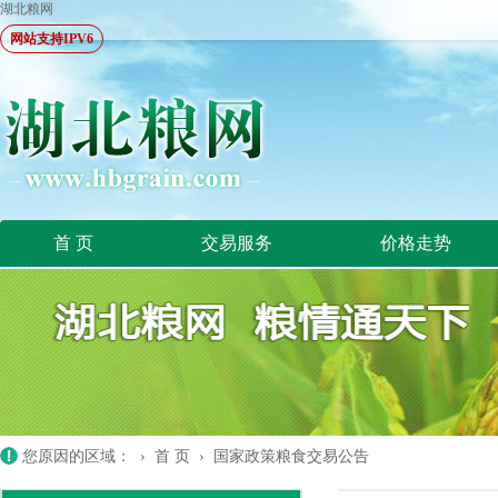
湖北粮网
网站支持IPV6
首 页
交易服务
价格走势
您原因的区域： ›
首 页
›
国家政策粮食交易公告