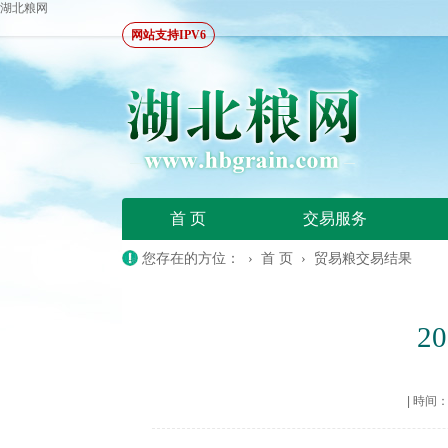
湖北粮网
网站支持IPV6
首 页
交易服务
您存在的方位： ›
首 页
›
贸易粮交易结果
2
|
時间：20