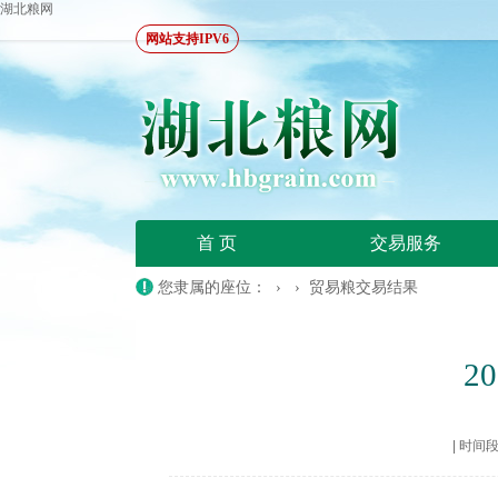
湖北粮网
网站支持IPV6
首 页
交易服务
您隶属的座位： › ›
贸易粮交易结果
2
|
时间段：2